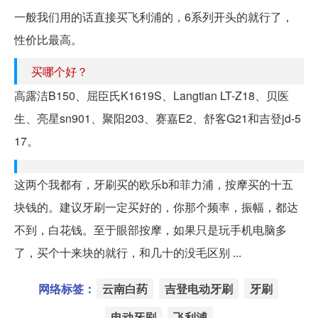
一般我们用的话直接买飞利浦的，6系列开头的就行了，
性价比最高。
买哪个好？
高露洁B150、屈臣氏K1619S、Langtian LT-Z18、贝医
生、亮星sn901、聚阳203、赛嘉E2、舒客G21和吉登jd-5
17。
这两个我都有，牙刷买的欧乐b和菲力浦，按摩买的十五
块钱的。建议牙刷一定买好的，你那个频率，振幅，都达
不到，白花钱。至于眼部按摩，如果只是玩手机电脑多
了，买个十来块的就行，和几十的没毛区别 ...
网络标签：
云南白药
吉登电动牙刷
牙刷
电动牙刷
飞利浦