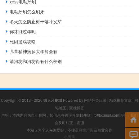
xess电动牙刷
电动牙刷怎么刷牙
冬天怎么防止树干落叶发芽
你才能过年呢
死囚游戏攻略
儿童精神病多大年龄会有
清河坊和河坊街有什么差别
Copyright © 2012 - 2026
懒人牙刷城
Powered by
网站分类目录
|
精选推荐文章
|
网
站地图
|
疑难解答
声明：本站内容来自互联网，如信息有错误可发邮件到f_fb#foxmail.com说明，我们
会及时纠正，谢谢
本站仅为个人兴趣爱好，不接盈利性广告及商业合作
小男孩