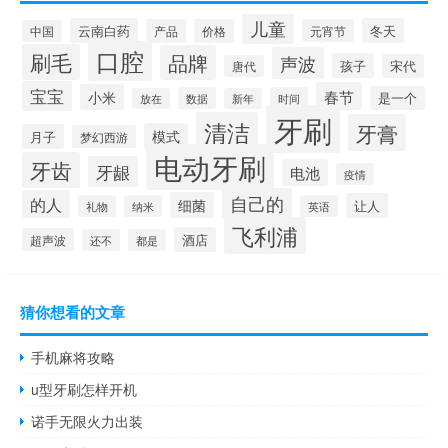
儿童
云南白药
冬天
产品
价格
元宵节
中国
口腔
刷毛
品牌
声波
孩子
宋代
唐代
宝宝
春节
小米
是一个
数据
时间
放在
新年
牙刷
清洁
牙膏
模式
月子
梦幻西游
电动牙刷
牙齿
牙龈
电池
疫情
自己的
的人
细菌
让人
礼物
纳米
英语
飞利浦
酒店
超声波
还不
都是
猜你想看的文章
手机麻将攻略
u型牙刷怎样开机
诺手无限火力出装