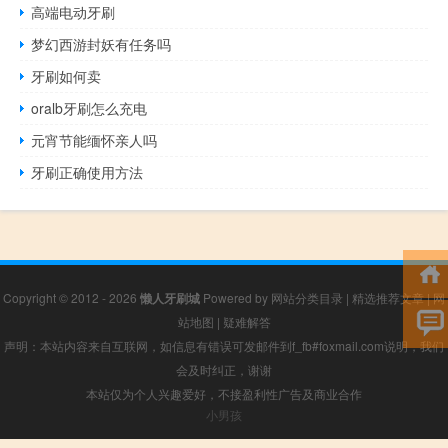
高端电动牙刷
梦幻西游封妖有任务吗
牙刷如何卖
oralb牙刷怎么充电
元宵节能缅怀亲人吗
牙刷正确使用方法
Copyright © 2012 - 2026
懒人牙刷城
Powered by
网站分类目录
|
精选推荐文章
|
网
站地图
|
疑难解答
声明：本站内容来自互联网，如信息有错误可发邮件到f_fb#foxmail.com说明，我们
会及时纠正，谢谢
本站仅为个人兴趣爱好，不接盈利性广告及商业合作
小男孩