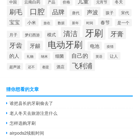
儿童
云南白药
冬天
产品
价格
元宵节
中国
口腔
刷毛
品牌
声波
孩子
宋代
唐代
宝宝
春节
小米
是一个
数据
时间
放在
新年
牙刷
清洁
牙膏
模式
月子
梦幻西游
电动牙刷
牙齿
牙龈
电池
疫情
自己的
的人
细菌
让人
礼物
纳米
英语
飞利浦
酒店
超声波
还不
都是
猜你想看的文章
谁把县长的牙刷偷去了
老人冬天去旅游注意什么
怎样选购牙刷
airpods2续航时间