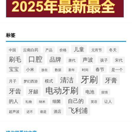
标签
儿童
云南白药
冬天
产品
价格
元宵节
中国
口腔
刷毛
品牌
声波
孩子
宋代
唐代
宝宝
春节
小米
是一个
数据
时间
放在
新年
牙刷
清洁
牙膏
模式
月子
梦幻西游
电动牙刷
牙齿
牙龈
电池
疫情
自己的
的人
细菌
让人
礼物
纳米
英语
飞利浦
酒店
超声波
还不
都是