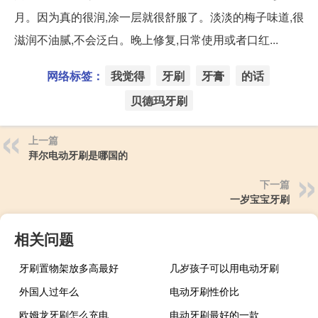
月。因为真的很润,涂一层就很舒服了。淡淡的梅子味道,很
滋润不油腻,不会泛白。晚上修复,日常使用或者口红...
网络标签：
我觉得
牙刷
牙膏
的话
贝德玛牙刷
上一篇
拜尔电动牙刷是哪国的
下一篇
一岁宝宝牙刷
相关问题
牙刷置物架放多高最好
几岁孩子可以用电动牙刷
外国人过年么
电动牙刷性价比
欧姆龙牙刷怎么充电
电动牙刷最好的一款