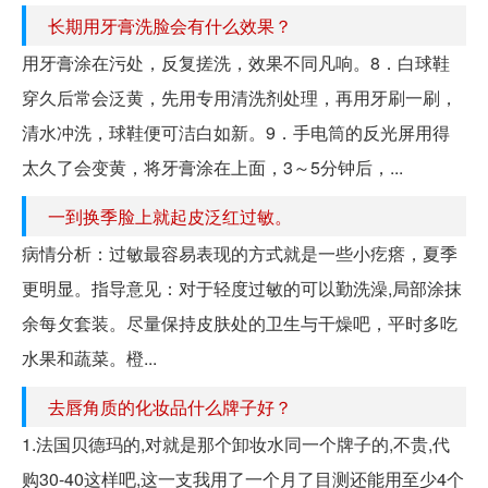
长期用牙膏洗脸会有什么效果？
用牙膏涂在污处，反复搓洗，效果不同凡响。8．白球鞋
穿久后常会泛黄，先用专用清洗剂处理，再用牙刷一刷，
清水冲洗，球鞋便可洁白如新。9．手电筒的反光屏用得
太久了会变黄，将牙膏涂在上面，3～5分钟后，...
一到换季脸上就起皮泛红过敏。
病情分析：过敏最容易表现的方式就是一些小疙瘩，夏季
更明显。指导意见：对于轻度过敏的可以勤洗澡,局部涂抹
余每攵套装。尽量保持皮肤处的卫生与干燥吧，平时多吃
水果和蔬菜。ㅤㅤㅤㅤㅤ橙...
去唇角质的化妆品什么牌子好？
1.法国贝德玛的,对就是那个卸妆水同一个牌子的,不贵,代
购30-40这样吧,这一支我用了一个月了目测还能用至少4个