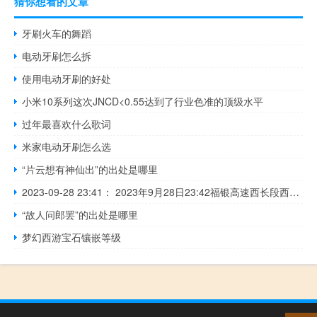
猜你想看的文章
牙刷火车的舞蹈
电动牙刷怎么拆
使用电动牙刷的好处
小米10系列这次JNCD<0.55达到了行业色准的顶级水平
过年最喜欢什么歌词
米家电动牙刷怎么选
“片云想有神仙出”的出处是哪里
2023-09-28 23:41： 2023年9月28日23:42福银高速西长段西安方向六村堡立交处解除封闭,六村堡收费站出口恢复正常通行。 ​​​
“故人问郎罢”的出处是哪里
梦幻西游宝石镶嵌等级