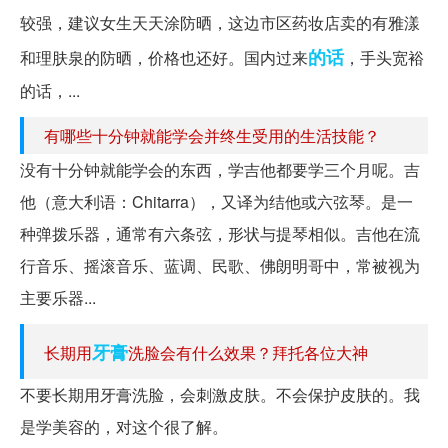
较强，建议女生天天涂防晒，这边市区药妆店卖的有雅漾
的话
和理肤泉的防晒，价格也还好。国内过来
，手头宽裕
的话，...
有哪些十分钟就能学会并终生受用的生活技能？
没有十分钟就能学会的东西，学吉他都要学三个月呢。吉
他（意大利语：Chitarra），又译为结他或六弦琴。是一
种弹拨乐器，通常有六条弦，形状与提琴相似。吉他在流
行音乐、摇滚音乐、蓝调、民歌、佛朗明哥中，常被视为
主要乐器...
牙膏
长期用
洗脸会有什么效果？拜托各位大神
不要长期用牙膏洗脸，会刺激皮肤。不会保护皮肤的。我
是学美容的，对这个很了解。