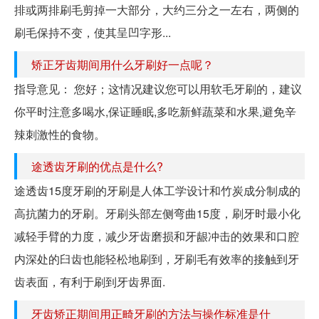
排或两排刷毛剪掉一大部分，大约三分之一左右，两侧的
刷毛保持不变，使其呈凹字形...
矫正牙齿期间用什么牙刷好一点呢？
指导意见： 您好；这情况建议您可以用软毛牙刷的，建议
你平时注意多喝水,保证睡眠,多吃新鲜蔬菜和水果,避免辛
辣刺激性的食物。
途透齿牙刷的优点是什么?
途透齿15度牙刷的牙刷是人体工学设计和竹炭成分制成的
高抗菌力的牙刷。牙刷头部左侧弯曲15度，刷牙时最小化
减轻手臂的力度，减少牙齿磨损和牙龈冲击的效果和口腔
内深处的臼齿也能轻松地刷到，牙刷毛有效率的接触到牙
齿表面，有利于刷到牙齿界面.
牙齿矫正期间用正畸牙刷的方法与操作标准是什