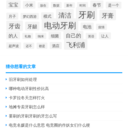
宝宝
春节
小米
是一个
数据
时间
放在
新年
牙刷
清洁
牙膏
模式
月子
梦幻西游
电动牙刷
牙齿
牙龈
电池
疫情
自己的
的人
细菌
让人
礼物
纳米
英语
飞利浦
酒店
超声波
还不
都是
猜你想看的文章
旧牙刷如何处理
哪种电动牙刷性价比高
卡罗拉冬天怎样打火
地摊专卖牙刷怎么样
要刷的牙刷牙刷的牙怎么写
电竞名媛是什么意思 电竞圈的作妖女们什么梗