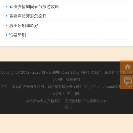
武汉疫情期间春节旅游攻略
赛嘉声波牙刷怎么样
狮王牙刷哪款好
谁要牙刷
Copyright © 2012 - 2026
懒人牙刷城
Powered by
网站分类目录
|
精选推荐文章
|
网
站地图
|
疑难解答
声明：本站内容来自互联网，如信息有错误可发邮件到f_fb#foxmail.com说明，我们
会及时纠正，谢谢
本站仅为个人兴趣爱好，不接盈利性广告及商业合作
小男孩