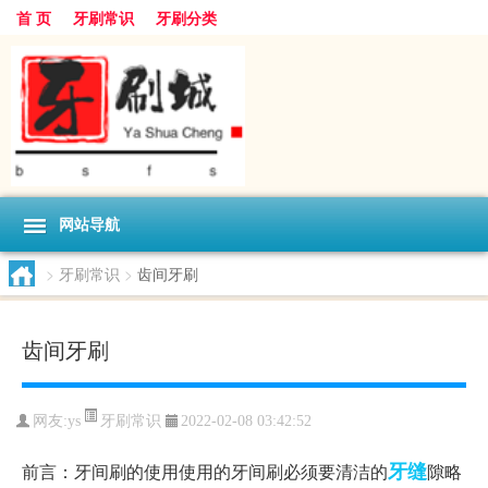
首 页
牙刷常识
牙刷分类
网站导航
>
牙刷常识
>
齿间牙刷
齿间牙刷
牙刷常识
网友:
ys
2022-02-08 03:42:52
牙缝
前言：牙间刷的使用使用的牙间刷必须要清洁的
隙略