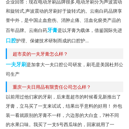
企业回答：现在电动牙刷品牌很多,电动牙刷分为声波震动
和旋转式,声波震动的牙刷好于旋转式的。云南白药品牌享
誉中外，是中国止血愈伤、消肿止痛、活血化瘀类产品的
牙膏
百年品牌。云南白药
是以牙膏为载体，借鉴国际先进
口腔
护理、保健技术研制而成的口腔护...
超市卖的一夫牙膏怎么样？
一夫牙刷
是加拿大一夫口腔公司研发，刷毛是美国杜邦公
司生产
重庆一夫日用品有限责任公司怎么样？
以前用过他们家的牙刷，后来逛超市的时候看见新推出了
牙膏，立马买了一支来试试，结果出乎意料的好用！ 外包
装一看就跟别的牙膏不一样，六边形的大白盒，7种不同
的水果口味。我买了一支5号西瓜味的，回家就用了一