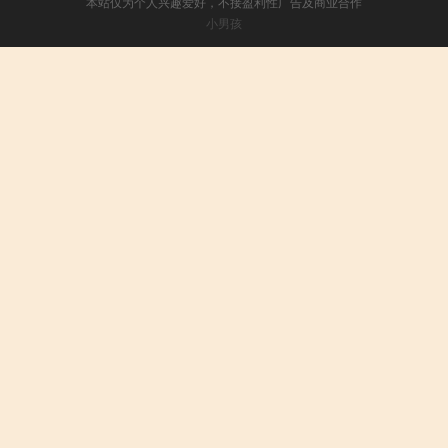
本站仅为个人兴趣爱好，不接盈利性广告及商业合作
小男孩