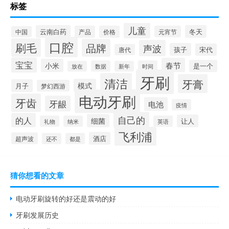
标签
儿童
云南白药
冬天
产品
价格
元宵节
中国
口腔
刷毛
品牌
声波
孩子
宋代
唐代
宝宝
春节
小米
是一个
数据
时间
放在
新年
牙刷
清洁
牙膏
模式
月子
梦幻西游
电动牙刷
牙齿
牙龈
电池
疫情
自己的
的人
细菌
让人
礼物
纳米
英语
飞利浦
酒店
超声波
还不
都是
猜你想看的文章
电动牙刷旋转的好还是震动的好
牙刷发展历史