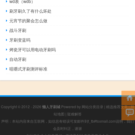
wd表（wdb）
刷牙刷久了有什么坏处
元宵节的聚会怎么做
战斗牙刷
牙刷变蓝吗
烤瓷牙可以用电动牙刷吗
自动牙刷
咀嚼式牙刷测评标准
Copyright © 2012 - 2026
懒人牙刷城
Powered by
网站分类目录
|
精选推荐文章
|
网
站地图
|
疑难解答
声明：本站内容来自互联网，如信息有错误可发邮件到f_fb#foxmail.com说明，我们
会及时纠正，谢谢