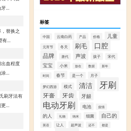
...
标签
率，替换之
儿童
云南白药
产品
价格
中国
...
口腔
刷毛
冬天
元宵节
品牌
声波
孩子
宋代
唐代
龈出血程度
宝宝
小米
数据
放在
新年
...
春节
月子
是一个
时间
牙刷
清洁
模式
梦幻西游
牙膏
牙齿
牙龈
氏刷牙法有
电动牙刷
...
电池
疫情
自己的
的人
细菌
礼物
纳米
让人
超声波
英语
还不
都是