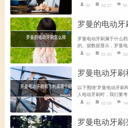
lld
02-27
55
罗曼的电动牙
罗曼电动牙刷属于什么档
的。据数据显示，罗曼电
lld
02-26
32
罗曼电动牙刷
以下围绕“罗曼电动牙刷
人电动牙刷时，我们要考虑
lld
02-26
14
罗曼电动牙刷