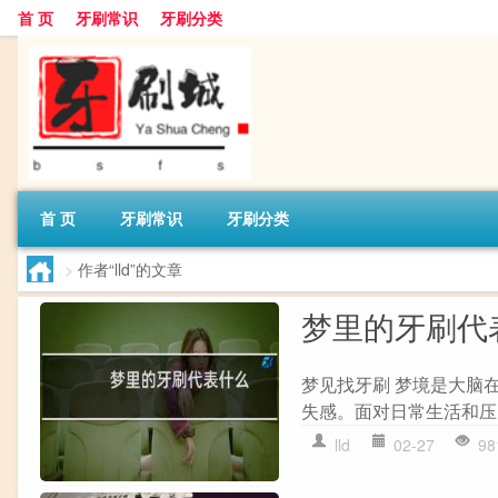
首 页
牙刷常识
牙刷分类
首 页
牙刷常识
牙刷分类
>
作者“lld”的文章
梦里的牙刷代
梦见找牙刷 梦境是大脑
失感。面对日常生活和压
lld
02-27
98