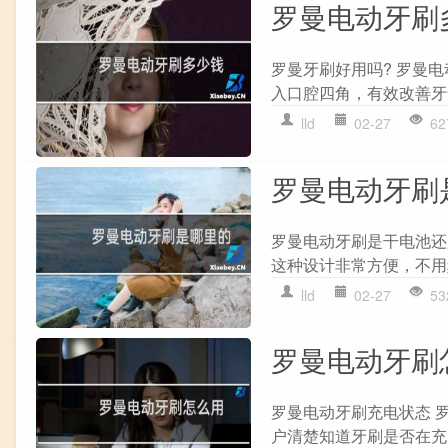
罗曼电动牙刷
罗曼牙刷好用吗? 罗曼
入口腔四角，有效改善牙
lld
02-27
62
罗曼电动牙刷
罗曼电动牙刷是干电池还
这种设计非常方便，不用
lld
02-27
53
罗曼电动牙刷
罗曼电动牙刷充电状态 
户清楚知道牙刷是否在充电