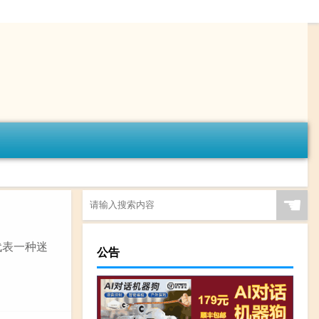
☚
代表一种迷
公告