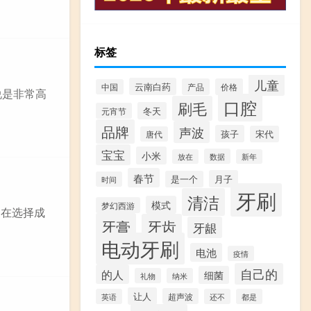
标签
儿童
云南白药
产品
价格
中国
说是非常高
口腔
刷毛
冬天
元宵节
品牌
声波
孩子
宋代
唐代
宝宝
小米
数据
放在
新年
春节
月子
是一个
时间
牙刷
清洁
模式
梦幻西游
 在选择成
牙膏
牙齿
牙龈
电动牙刷
电池
疫情
自己的
的人
细菌
礼物
纳米
让人
超声波
英语
还不
都是