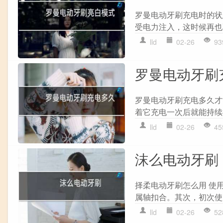
罗曼电动牙刷充电时的状
受电力注入，这时候再也不
lld
02-26
93
罗曼电动牙刷
罗曼电动牙刷充电多久才
着它充电一次后就能持续
lld
02-26
45
沫么电动牙刷
择柔电动牙刷怎么用 使
属轴扣合。其次，初次使
lld
02-26
52