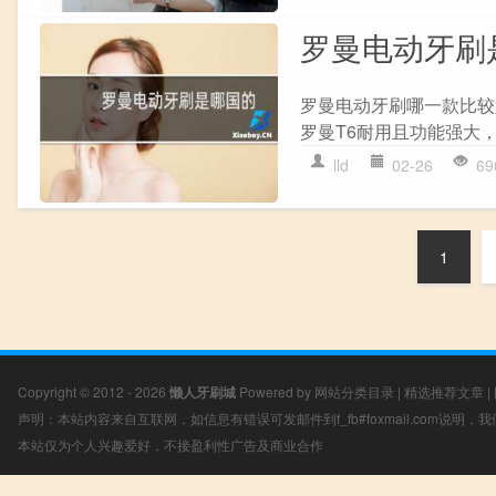
罗曼电动牙刷
罗曼电动牙刷哪一款比较
罗曼T6耐用且功能强大，
lld
02-26
69
1
Copyright © 2012 - 2026
懒人牙刷城
Powered by
网站分类目录
|
精选推荐文章
|
声明：本站内容来自互联网，如信息有错误可发邮件到f_fb#foxmail.com说明
本站仅为个人兴趣爱好，不接盈利性广告及商业合作