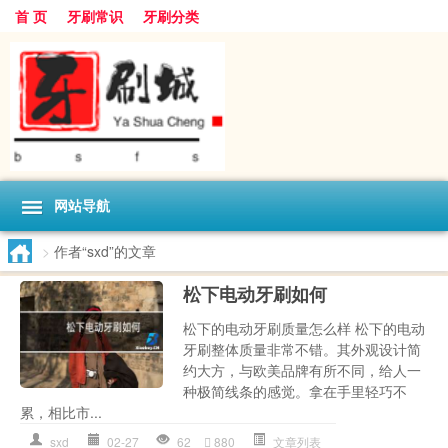
首 页
牙刷常识
牙刷分类
网站导航
>
作者“sxd”的文章
松下电动牙刷如何
松下的电动牙刷质量怎么样 松下的电动
牙刷整体质量非常不错。其外观设计简
约大方，与欧美品牌有所不同，给人一
种极简线条的感觉。拿在手里轻巧不
累，相比市...
sxd
02-27
62
880
文章列表