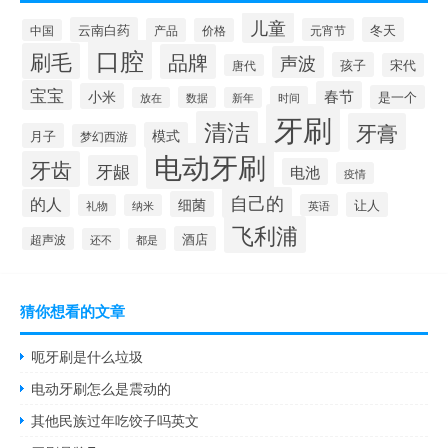
儿童
云南白药
冬天
产品
价格
元宵节
中国
口腔
刷毛
品牌
声波
孩子
宋代
唐代
宝宝
春节
小米
是一个
数据
时间
放在
新年
牙刷
清洁
牙膏
模式
月子
梦幻西游
电动牙刷
牙齿
牙龈
电池
疫情
自己的
的人
细菌
让人
礼物
纳米
英语
飞利浦
酒店
超声波
还不
都是
猜你想看的文章
呃牙刷是什么垃圾
电动牙刷怎么是震动的
其他民族过年吃饺子吗英文