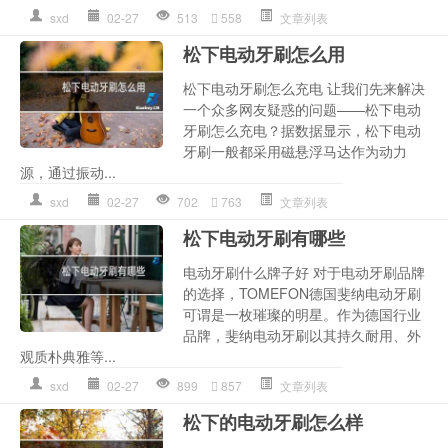
sxd
02-27
513
558
文章列表
松下电动牙刷怎么用
松下电动牙刷怎么充电 让我们先来解决
一个众多网友疑惑的问题——松下电动
牙刷怎么充电？据数据显示，松下电动
牙刷一般都采用磁悬浮马达作为动力
源，通过振动...
sxd
02-27
702
763
文章列表
松下电动牙刷有哪些
电动牙刷什么牌子好 对于电动牙刷品牌
的选择，TOMEFON德国斐纳电动牙刷
可谓是一枚璀璨的明星。作为德国行业
品牌，斐纳电动牙刷以其持久耐用、外
观质朴典雅等...
sxd
02-27
899
857
文章列表
松下的电动牙刷怎么样