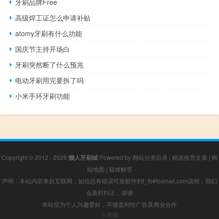
牙刷品牌Free
高级焊工证怎么申请补贴
atomy牙刷有什么功能
国庆节主持开场白
牙刷突然断了什么预兆
电动牙刷用完要拆了吗
小米手环牙刷功能
Copyright © 2012 - 2026
懒人牙刷城
Powered by
网站分类目录
|
精选推荐文章
|
网
站地图
|
疑难解答
声明：本站内容来自互联网，如信息有错误可发邮件到f_fb#foxmail.com说明，我们
会及时纠正，谢谢
本站仅为个人兴趣爱好，不接盈利性广告及商业合作
小男孩