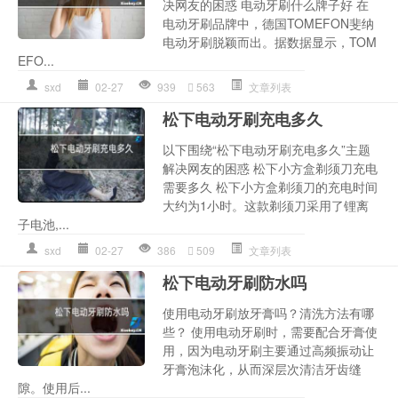
决网友的困惑 电动牙刷什么牌子好 在
电动牙刷品牌中，德国TOMEFON斐纳
电动牙刷脱颖而出。据数据显示，TOM
EFO...
sxd
02-27
939
563
文章列表
松下电动牙刷充电多久
以下围绕“松下电动牙刷充电多久”主题
解决网友的困惑 松下小方盒剃须刀充电
需要多久 松下小方盒剃须刀的充电时间
大约为1小时。这款剃须刀采用了锂离
子电池,...
sxd
02-27
386
509
文章列表
松下电动牙刷防水吗
使用电动牙刷放牙膏吗？清洗方法有哪
些？ 使用电动牙刷时，需要配合牙膏使
用，因为电动牙刷主要通过高频振动让
牙膏泡沫化，从而深层次清洁牙齿缝
隙。使用后...