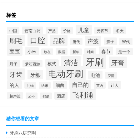
标签
儿童
云南白药
冬天
产品
价格
元宵节
中国
口腔
刷毛
品牌
声波
孩子
宋代
唐代
宝宝
春节
小米
是一个
数据
时间
放在
新年
牙刷
清洁
牙膏
模式
月子
梦幻西游
电动牙刷
牙齿
牙龈
电池
疫情
自己的
的人
细菌
让人
礼物
纳米
英语
飞利浦
酒店
超声波
还不
都是
猜你想看的文章
牙刷八讲究啊