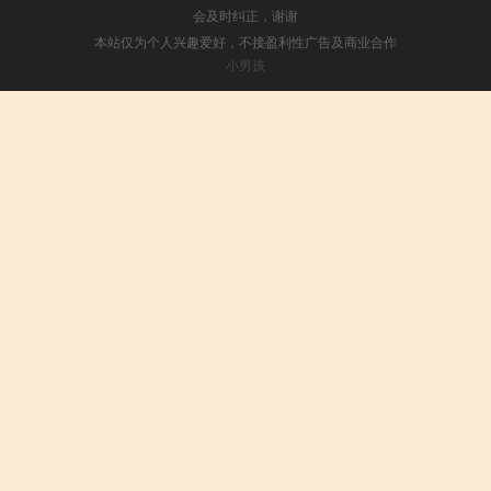
会及时纠正，谢谢
本站仅为个人兴趣爱好，不接盈利性广告及商业合作
小男孩