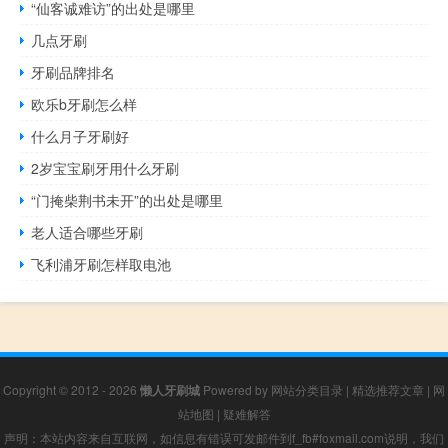
“仙客诚难访”的出处是哪里
几点牙刷
牙刷品牌排名
欧乐b牙刷怎么样
什么月子牙刷好
2岁宝宝刷牙用什么牙刷
“门掩柴荆书未开”的出处是哪里
老人适合哪些牙刷
飞利浦牙刷怎样取电池
Copyright © 2012 - 2026
懒人牙刷城
Powered by
网站分类目录
|
精选推荐文章
|
网
站地图
|
疑难解答
声明：本站内容来自互联网，如信息有错误可发邮件到f_fb#foxmail.com说明，我们