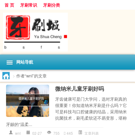
首 页
牙刷常识
牙刷分类
网站导航
>
作者“wnl”的文章
微纳米儿童牙刷好吗
牙齿健康可是门大学问，选对牙刷真的
很重要！你知道纳米牙刷是什么吗？它
可是科技与口腔健康的结晶，采用纳米
抗菌技术，刷毛柔软还不易变形，堪称
牙龈的“温柔...
wnl
02-27
755
445
文章列表