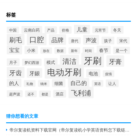
标签
儿童
云南白药
冬天
产品
价格
元宵节
中国
口腔
刷毛
品牌
声波
孩子
宋代
唐代
宝宝
春节
小米
是一个
数据
时间
放在
新年
牙刷
清洁
牙膏
模式
月子
梦幻西游
电动牙刷
牙齿
牙龈
电池
疫情
自己的
的人
细菌
让人
礼物
纳米
英语
飞利浦
酒店
超声波
还不
都是
猜你想看的文章
帝尔复读机资料下载官网（帝尔复读机小学英语资料怎下载链接）