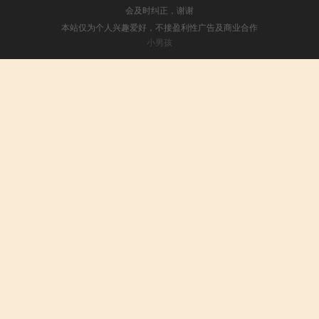
会及时纠正，谢谢
本站仅为个人兴趣爱好，不接盈利性广告及商业合作
小男孩