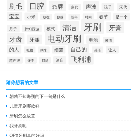
口腔
刷毛
品牌
声波
孩子
宋代
唐代
宝宝
春节
小米
是一个
数据
时间
放在
新年
牙刷
清洁
牙膏
模式
月子
梦幻西游
电动牙刷
牙齿
牙龈
电池
疫情
自己的
的人
细菌
让人
礼物
纳米
英语
飞利浦
酒店
超声波
还不
都是
猜你想看的文章
朝菌不知晦朔的下一句是什么
儿童牙刷哪款好
牙刷怎么放置
我牙刷呢
OPX牙刷真的好吗