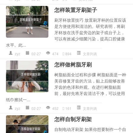
怎样装置牙刷架子
刷牙杯放置技巧 放置刷牙杯的位置应该
是方便使用和清洁的。研究表明，将刷
牙杯放在洗手盆旁边的架子或台子上，
可以有效减少细菌污染，提高口腔健康
水平。此...
zyz
02-27
474
894
文章列表
怎样做树脂牙刷
树脂贴面全过程和步骤 树脂贴面是一种
美容修复牙齿的方法，贴上后能够改善
牙齿的色泽和外观。在进行树脂贴面
前，最好先将牙齿清洁干净，可以使用
纸巾擦拭一...
zyz
02-27
452
161
文章列表
怎样自制牙刷架
自制电动牙刷架 如果你想要制作一个自