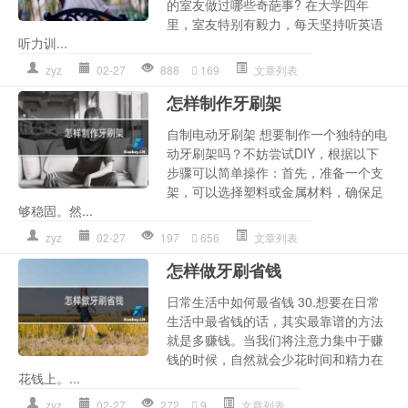
的室友做过哪些奇葩事? 在大学四年
里，室友特别有毅力，每天坚持听英语
听力训...
zyz
02-27
888
169
文章列表
怎样制作牙刷架
自制电动牙刷架 想要制作一个独特的电
动牙刷架吗？不妨尝试DIY，根据以下
步骤可以简单操作：首先，准备一个支
架，可以选择塑料或金属材料，确保足
够稳固。然...
zyz
02-27
197
656
文章列表
怎样做牙刷省钱
日常生活中如何最省钱 30.想要在日常
生活中最省钱的话，其实最靠谱的方法
就是多赚钱。当我们将注意力集中于赚
钱的时候，自然就会少花时间和精力在
花钱上。...
zyz
02-27
272
9
文章列表