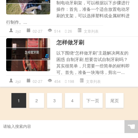
制电动牙刷架，可以根据以下步骤进行
操作：首先，准备一个适合放置电动牙
刷的支架，可以选择塑料或金属材料进
行制作。...
zyz
02-27
514
26
文章列表
怎样做牙刷
以下围绕“怎样做牙刷”主题解决网友的
困惑 自制牙刷 想要尝试自制牙刷吗？
其实很简单，只需要一些简单的材料即
可。首先，准备一块海绵，剪出一...
zyz
02-27
454
198
文章列表
1
2
3
4
下一页
尾页
☚