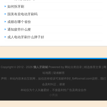
如何拆牙刷
国美有卖电动牙刷吗
成都在哪个省份
通知疲劳什么梗
成人电动牙刷什么牌子好
Copyright © 2012 - 2026
懒人牙刷城
Powered by
网站分类目录
|
精选推荐文章
|
网
站地图
|
疑难解答
声明：本站内容来自互联网，如信息有错误可发邮件到f_fb#foxmail.com说明，我们
会及时纠正，谢谢
本站仅为个人兴趣爱好，不接盈利性广告及商业合作
小男孩