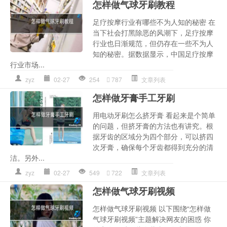
怎样做气球牙刷教程
足疗按摩行业有哪些不为人知的秘密 在
当下社会打黑除恶的风潮下，足疗按摩
行业也日渐规范，但仍存在一些不为人
知的秘密。据数据显示，中国足疗按摩
行业市场...
zyz
02-27
254
787
文章列表
怎样做牙膏手工牙刷
用电动牙刷怎么挤牙膏 看起来是个简单
的问题，但挤牙膏的方法也有讲究。根
据牙齿的区域分为四个部分，可以挤四
次牙膏，确保每个牙齿都得到充分的清
洁。另外...
zyz
02-27
549
722
文章列表
怎样做气球牙刷视频
怎样做气球牙刷视频 以下围绕“怎样做
气球牙刷视频”主题解决网友的困惑 你