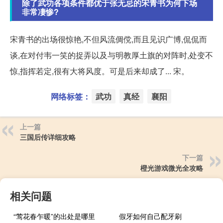
除了武功各项条件都优于张无忌的宋青书为何下场
非常凄惨?
宋青书的出场很惊艳,不但风流倜傥,而且见识广博,侃侃而
谈,在对付韦一笑的捉弄以及与明教厚土旗的对阵时,处变不
惊,指挥若定,很有大将风度。可是后来却成了... 宋。
网络标签：
武功
真经
襄阳
上一篇
三国后传详细攻略
下一篇
橙光游戏微光全攻略
相关问题
“莺花春乍暖”的出处是哪里
假牙如何自己配牙刷