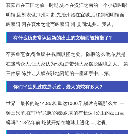
襄阳市在三国之前一时期,先本在汉江之南的一个小镇叫昭
明镇,因刘表做荆州刺史,先治州治在宜城,后移到昭明镇而
叫襄阳,因在襄水之北而叫襄阳,州,县同城,州... 我从。
有什么历史常识因新的出土的文物而被推翻了?
卒买鱼烹食,得鱼腹中书,固以怪之矣。 陈胜这么做,依然是
在迷惑众人,让大家认为他就是带领大家摆脱困境之人。 第
三件事,陈胜让人躲在驻地附近的一座庙宇中,... 第。
你们平生见过或是听过，最大的蛇有多大?
世界上最长的蛇14.85米,重达1000斤,鳞片有碗那么大 ,一
顿三只羊,在“中华龙脉”的秦岭,真的有长达1公里的盘山巨
蟒吗? 1.3亿年前,蛇就开始在地球上进化,... 此消。