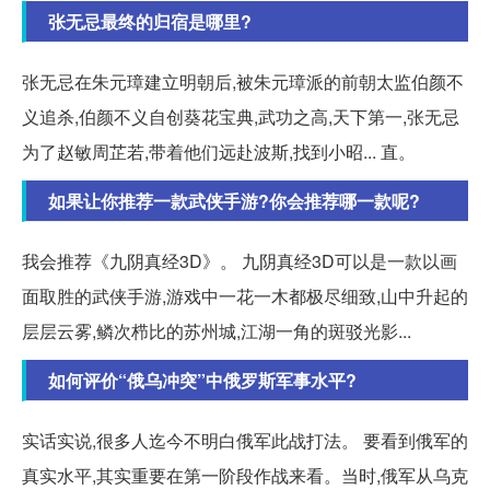
张无忌最终的归宿是哪里?
张无忌在朱元璋建立明朝后,被朱元璋派的前朝太监伯颜不
义追杀,伯颜不义自创葵花宝典,武功之高,天下第一,张无忌
为了赵敏周芷若,带着他们远赴波斯,找到小昭... 直。
如果让你推荐一款武侠手游?你会推荐哪一款呢?
我会推荐《九阴真经3D》。 九阴真经3D可以是一款以画
面取胜的武侠手游,游戏中一花一木都极尽细致,山中升起的
层层云雾,鳞次栉比的苏州城,江湖一角的斑驳光影...
如何评价“俄乌冲突”中俄罗斯军事水平?
实话实说,很多人迄今不明白俄军此战打法。 要看到俄军的
真实水平,其实重要在第一阶段作战来看。当时,俄军从乌克