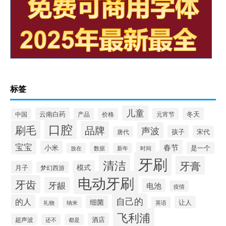
标签
儿童
云南白药
冬天
产品
价格
元宵节
中国
口腔
刷毛
品牌
声波
孩子
宋代
唐代
宝宝
春节
小米
是一个
数据
时间
放在
新年
牙刷
清洁
牙膏
模式
月子
梦幻西游
电动牙刷
牙齿
牙龈
电池
疫情
自己的
的人
细菌
让人
礼物
纳米
英语
飞利浦
酒店
超声波
还不
都是