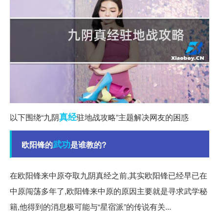
真经
以下围绕“九阴
驻地战攻略”主题解决网友的困惑
武功
欧阳锋的
是谁教的?
在欧阳锋来中原夺取九阴真经之前,其实欧阳锋已经早已在
中原闯荡多年了,欧阳锋来中原的原因主要就是寻求武学秘
籍,他得到的消息极可能与“星宿派”的传说有关...