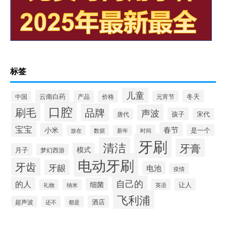
标签
儿童
云南白药
冬天
产品
价格
元宵节
中国
口腔
刷毛
品牌
声波
孩子
宋代
唐代
宝宝
春节
小米
是一个
数据
时间
放在
新年
牙刷
清洁
牙膏
模式
月子
梦幻西游
电动牙刷
牙齿
牙龈
电池
疫情
自己的
的人
细菌
让人
礼物
纳米
英语
飞利浦
酒店
超声波
还不
都是