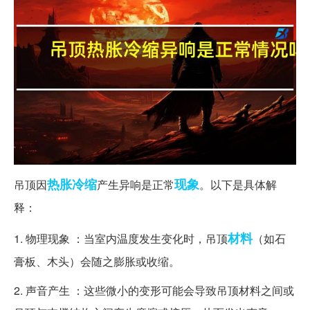
热胀冷缩
现象
吊顶因
产生异响是正常
。以下是具体解
释：
材料
1. 物理现象 ：当室内温度发生变化时，吊顶
（如石
膏板、木头）会随之膨胀或收缩。
2. 声音产生 ：这些微小的变形可能会导致吊顶材料之间或