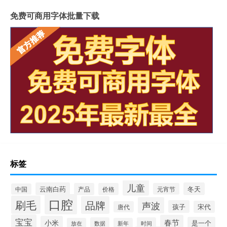
免费可商用字体批量下载
标签
儿童
云南白药
冬天
产品
价格
元宵节
中国
口腔
刷毛
品牌
声波
孩子
宋代
唐代
宝宝
春节
小米
是一个
数据
时间
放在
新年