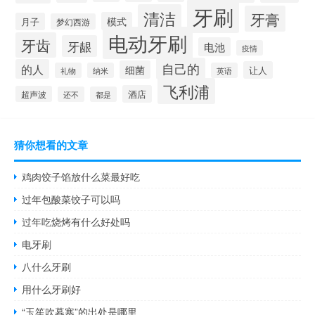
牙刷
清洁
牙膏
模式
月子
梦幻西游
电动牙刷
牙齿
牙龈
电池
疫情
自己的
的人
细菌
让人
礼物
纳米
英语
飞利浦
酒店
超声波
还不
都是
猜你想看的文章
鸡肉饺子馅放什么菜最好吃
过年包酸菜饺子可以吗
过年吃烧烤有什么好处吗
电牙刷
八什么牙刷
用什么牙刷好
“玉笙吹暮寒”的出处是哪里