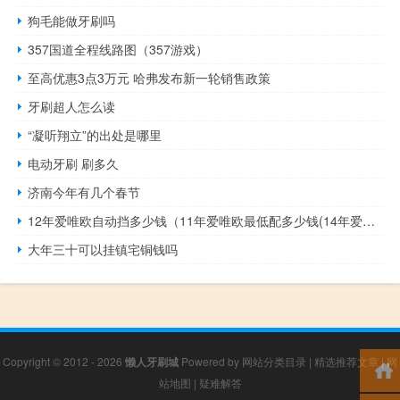
狗毛能做牙刷吗
357国道全程线路图（357游戏）
至高优惠3点3万元 哈弗发布新一轮销售政策
牙刷超人怎么读
“凝听翔立”的出处是哪里
电动牙刷 刷多久
济南今年有几个春节
12年爱唯欧自动挡多少钱（11年爱唯欧最低配多少钱(14年爱唯欧最低配多少钱)）
大年三十可以挂镇宅铜钱吗
Copyright © 2012 - 2026
懒人牙刷城
Powered by
网站分类目录
|
精选推荐文章
|
网
站地图
|
疑难解答