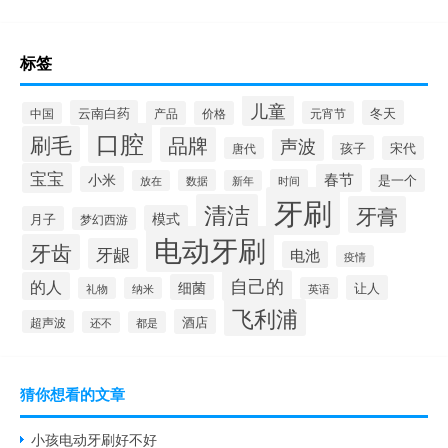
标签
儿童
云南白药
冬天
产品
价格
元宵节
中国
口腔
刷毛
品牌
声波
孩子
宋代
唐代
宝宝
春节
小米
是一个
数据
时间
放在
新年
牙刷
清洁
牙膏
模式
月子
梦幻西游
电动牙刷
牙齿
牙龈
电池
疫情
自己的
的人
细菌
让人
礼物
纳米
英语
飞利浦
酒店
超声波
还不
都是
猜你想看的文章
小孩电动牙刷好不好