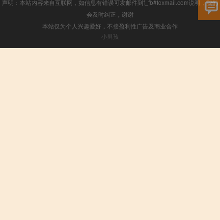
声明：本站内容来自互联网，如信息有错误可发邮件到f_fb#foxmail.com说明，我们
会及时纠正，谢谢
本站仅为个人兴趣爱好，不接盈利性广告及商业合作
小男孩