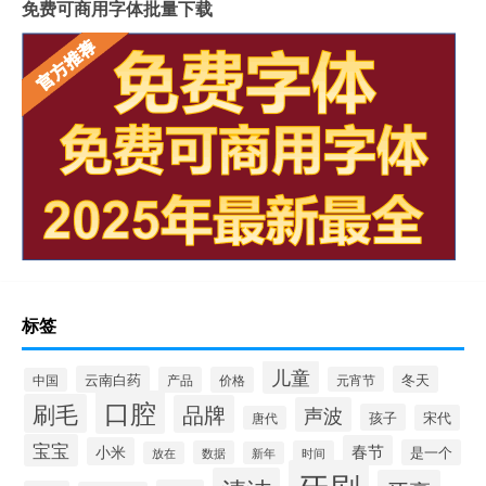
免费可商用字体批量下载
标签
儿童
云南白药
冬天
产品
价格
元宵节
中国
口腔
刷毛
品牌
声波
孩子
宋代
唐代
宝宝
春节
小米
是一个
数据
时间
放在
新年
牙刷