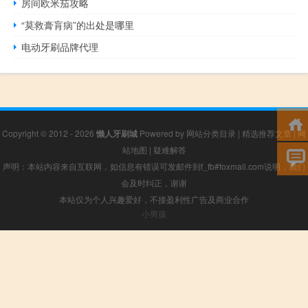
房间欧米茄攻略
“莫救膏肓病”的出处是哪里
电动牙刷品牌代理
Copyright © 2012 - 2026
懒人牙刷城
Powered by
网站分类目录
|
精选推荐文章
|
网
站地图
|
疑难解答
声明：本站内容来自互联网，如信息有错误可发邮件到f_fb#foxmail.com说明，我们
会及时纠正，谢谢
本站仅为个人兴趣爱好，不接盈利性广告及商业合作
小男孩