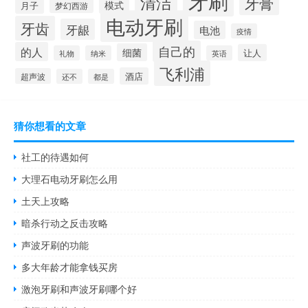
清洁
牙膏
模式
月子
梦幻西游
电动牙刷
牙齿
牙龈
电池
疫情
自己的
的人
细菌
让人
礼物
纳米
英语
飞利浦
酒店
超声波
还不
都是
猜你想看的文章
社工的待遇如何
大理石电动牙刷怎么用
土天上攻略
暗杀行动之反击攻略
声波牙刷的功能
多大年龄才能拿钱买房
激泡牙刷和声波牙刷哪个好