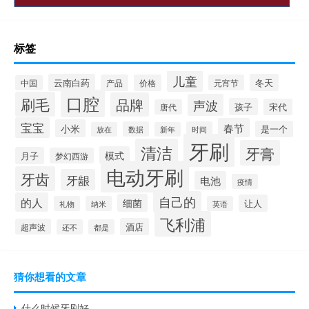
标签
儿童
云南白药
冬天
产品
价格
元宵节
中国
口腔
刷毛
品牌
声波
孩子
宋代
唐代
宝宝
春节
小米
是一个
数据
时间
放在
新年
牙刷
清洁
牙膏
模式
月子
梦幻西游
电动牙刷
牙齿
牙龈
电池
疫情
自己的
的人
细菌
让人
礼物
纳米
英语
飞利浦
酒店
超声波
还不
都是
猜你想看的文章
什么时候牙刷好