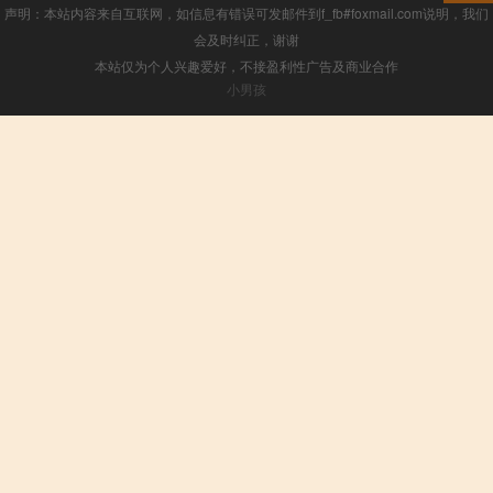
声明：本站内容来自互联网，如信息有错误可发邮件到f_fb#foxmail.com说明，我们
会及时纠正，谢谢
本站仅为个人兴趣爱好，不接盈利性广告及商业合作
小男孩