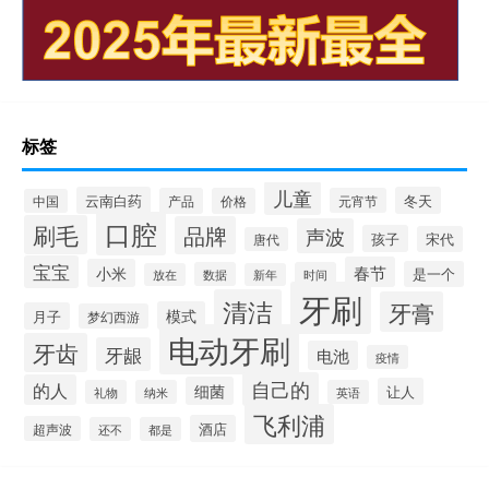
标签
儿童
云南白药
冬天
产品
价格
元宵节
中国
口腔
刷毛
品牌
声波
孩子
宋代
唐代
宝宝
春节
小米
是一个
数据
时间
放在
新年
牙刷
清洁
牙膏
模式
月子
梦幻西游
电动牙刷
牙齿
牙龈
电池
疫情
自己的
的人
细菌
让人
礼物
纳米
英语
飞利浦
酒店
超声波
还不
都是