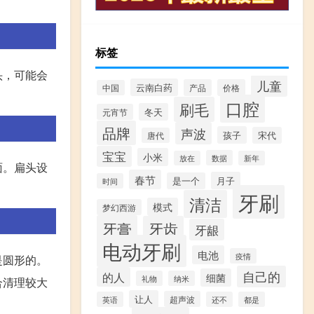
标签
头，可能会
儿童
云南白药
产品
价格
中国
口腔
刷毛
冬天
元宵节
品牌
声波
孩子
宋代
唐代
宝宝
小米
数据
放在
新年
面。扁头设
春节
月子
是一个
时间
牙刷
清洁
模式
梦幻西游
牙膏
牙齿
牙龈
电动牙刷
电池
疫情
是圆形的。
自己的
的人
细菌
礼物
纳米
合清理较大
让人
超声波
英语
还不
都是