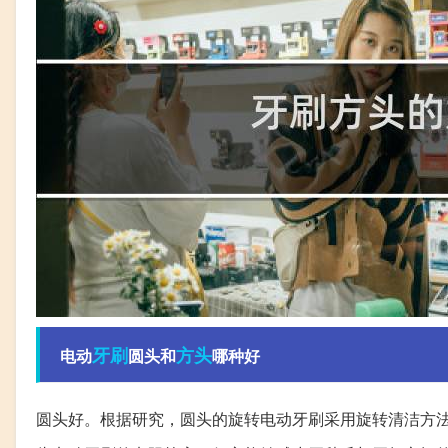
牙刷
方头
电动
圆头和
哪种好
圆头好。根据研究，圆头的旋转电动牙刷采用旋转清洁方