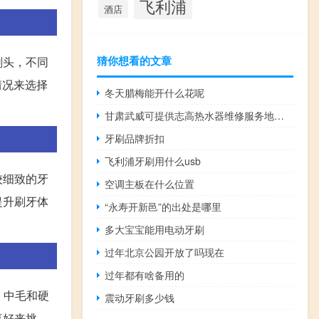
飞利浦
酒店
猜你想看的文章
刷头，不同
情况来选择
冬天腊梅能开什么花呢
甘肃武威可提供志高热水器维修服务地址在哪
牙刷品牌折扣
飞利浦牙刷用什么usb
较细致的牙
空调主板在什么位置
提升刷牙体
“永寿开新邑”的出处是哪里
多大宝宝能用电动牙刷
过年北京公园开放了吗现在
过年都有啥备用的
、中毛和硬
震动牙刷多少钱
喜好来挑