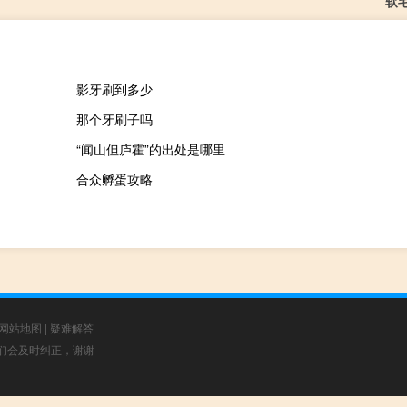
软
影牙刷到多少
那个牙刷子吗
“闻山但庐霍”的出处是哪里
合众孵蛋攻略
网站地图
|
疑难解答
，我们会及时纠正，谢谢