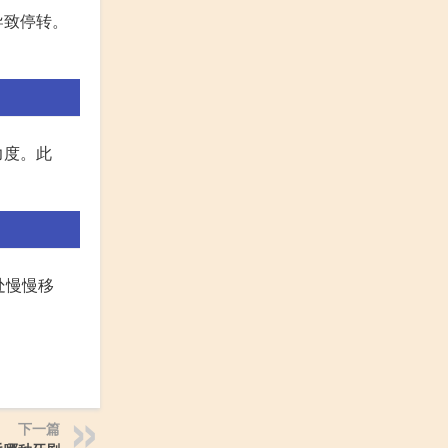
导致停转。
力度。此
处慢慢移
下一篇