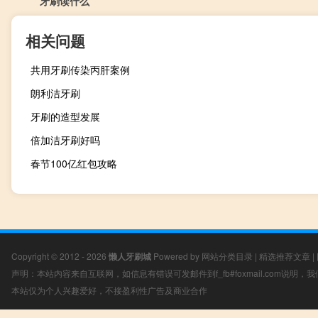
牙刷读什么
相关问题
共用牙刷传染丙肝案例
朗利洁牙刷
牙刷的造型发展
倍加洁牙刷好吗
春节100亿红包攻略
Copyright © 2012 - 2026
懒人牙刷城
Powered by
网站分类目录
|
精选推荐文章
|
声明：本站内容来自互联网，如信息有错误可发邮件到f_fb#foxmail.com说明
本站仅为个人兴趣爱好，不接盈利性广告及商业合作