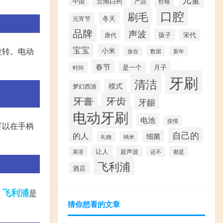
云南白药
产品
价格
中国
口腔
刷毛
冬天
元宵节
品牌
声波
孩子
宋代
唐代
宝宝
小米
旋转。电动
数据
放在
新年
春节
月子
是一个
时间
牙刷
清洁
模式
梦幻西游
牙膏
牙齿
牙龈
电动牙刷
电池
疫情
可以在手柄
自己的
的人
细菌
礼物
纳米
让人
超声波
英语
还不
都是
飞利浦
酒店
飞利浦
。
是
猜你想看的文章