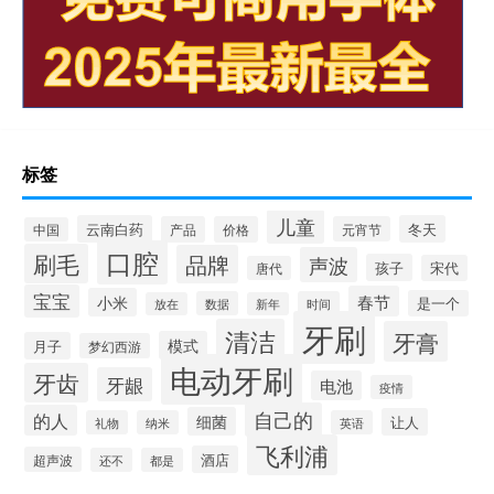
标签
儿童
云南白药
冬天
产品
价格
元宵节
中国
口腔
刷毛
品牌
声波
孩子
宋代
唐代
宝宝
春节
小米
是一个
数据
时间
放在
新年
牙刷
清洁
牙膏
模式
月子
梦幻西游
电动牙刷
牙齿
牙龈
电池
疫情
自己的
的人
细菌
让人
礼物
纳米
英语
飞利浦
酒店
超声波
还不
都是