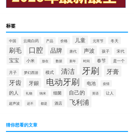
标签
儿童
云南白药
冬天
产品
价格
元宵节
中国
口腔
刷毛
品牌
声波
孩子
宋代
唐代
宝宝
春节
小米
是一个
数据
时间
放在
新年
牙刷
清洁
牙膏
模式
月子
梦幻西游
电动牙刷
牙齿
牙龈
电池
疫情
自己的
的人
细菌
让人
礼物
纳米
英语
飞利浦
酒店
超声波
还不
都是
猜你想看的文章