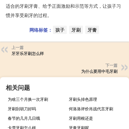
适合的牙刷牙膏、给予正面激励和示范等方式，让孩子习
惯并享受刷牙的过程。
网络标签：
孩子
牙刷
牙膏
上一篇
牙牙乐牙刷怎么样
下一篇
为什么要用中毛牙刷
相关问题
为啥三个月换一次牙刷
牙刷头掉色原理
牙刷刮胡刀好吗
何洛洛评价肖战代言牙刷
春节的几月几日哦
牙刷用根还是
卡雪牙刷怎么样
牙膏牙刷呢