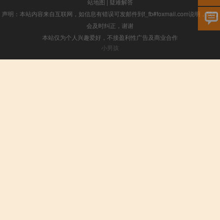
站地图
|
疑难解答
声明：本站内容来自互联网，如信息有错误可发邮件到f_fb#foxmail.com说明，我们
会及时纠正，谢谢
本站仅为个人兴趣爱好，不接盈利性广告及商业合作
小男孩