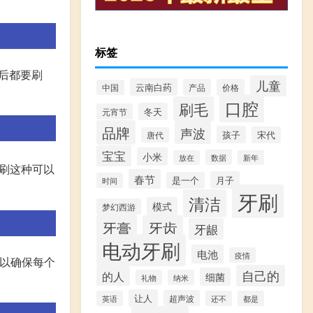
标签
后都要刷
儿童
云南白药
产品
价格
中国
口腔
刷毛
冬天
元宵节
品牌
声波
孩子
宋代
唐代
宝宝
小米
数据
放在
新年
牙刷这种可以
春节
月子
是一个
时间
牙刷
清洁
模式
梦幻西游
牙膏
牙齿
牙龈
电动牙刷
电池
疫情
可以确保每个
自己的
的人
细菌
礼物
纳米
让人
超声波
英语
还不
都是