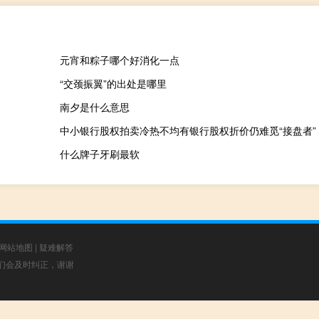
元宵和粽子哪个好消化一点
“交颈振翼”的出处是哪里
南夕是什么意思
中小银行股权拍卖冷热不均有银行股权折价仍难觅“接盘者”
什么牌子牙刷最软
网站地图
|
疑难解答
，我们会及时纠正，谢谢