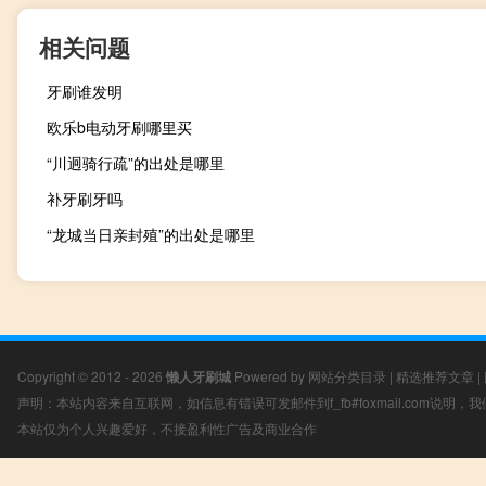
相关问题
牙刷谁发明
欧乐b电动牙刷哪里买
“川迥骑行疏”的出处是哪里
补牙刷牙吗
“龙城当日亲封殖”的出处是哪里
Copyright © 2012 - 2026
懒人牙刷城
Powered by
网站分类目录
|
精选推荐文章
|
声明：本站内容来自互联网，如信息有错误可发邮件到f_fb#foxmail.com说明
本站仅为个人兴趣爱好，不接盈利性广告及商业合作