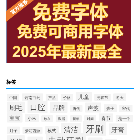
标签
儿童
云南白药
冬天
产品
价格
元宵节
中国
口腔
刷毛
品牌
声波
孩子
宋代
唐代
宝宝
春节
小米
是一个
数据
时间
放在
新年
牙刷
清洁
牙膏
模式
月子
梦幻西游
电动牙刷