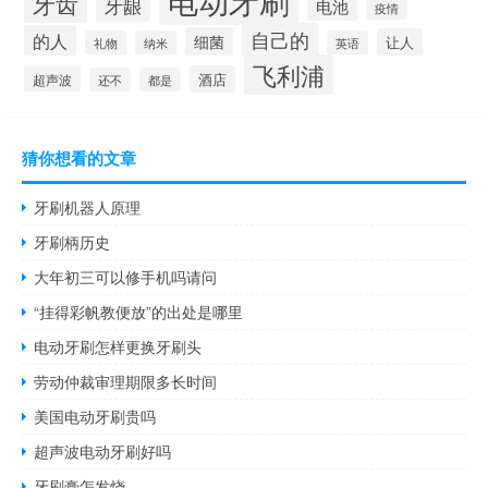
牙齿
牙龈
电池
疫情
自己的
的人
细菌
让人
礼物
纳米
英语
飞利浦
酒店
超声波
还不
都是
猜你想看的文章
牙刷机器人原理
牙刷柄历史
大年初三可以修手机吗请问
“挂得彩帆教便放”的出处是哪里
电动牙刷怎样更换牙刷头
劳动仲裁审理期限多长时间
美国电动牙刷贵吗
超声波电动牙刷好吗
牙刷膏怎发烧