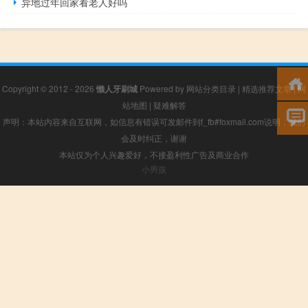
异地过年回家看老人好吗
Copyright © 2012 - 2026
懒人牙刷城
Powered by
网站分类目录
|
精选推荐文章
|
网
站地图
|
疑难解答
声明：本站内容来自互联网，如信息有错误可发邮件到f_fb#foxmail.com说明，我们
会及时纠正，谢谢
本站仅为个人兴趣爱好，不接盈利性广告及商业合作
小男孩