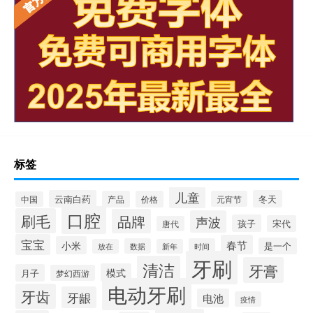
标签
儿童
云南白药
冬天
产品
价格
元宵节
中国
口腔
刷毛
品牌
声波
孩子
宋代
唐代
宝宝
春节
小米
是一个
数据
时间
放在
新年
牙刷
清洁
牙膏
模式
月子
梦幻西游
电动牙刷
牙齿
牙龈
电池
疫情