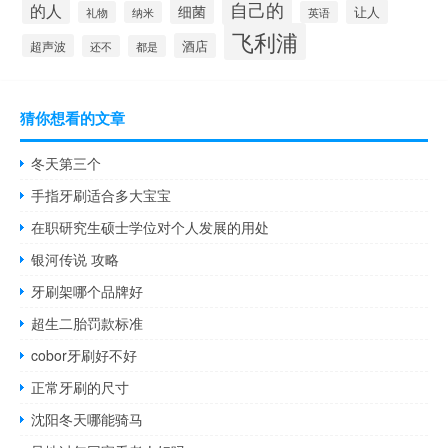
自己的
的人
细菌
让人
礼物
纳米
英语
飞利浦
酒店
超声波
还不
都是
猜你想看的文章
冬天第三个
手指牙刷适合多大宝宝
在职研究生硕士学位对个人发展的用处
银河传说 攻略
牙刷架哪个品牌好
超生二胎罚款标准
cobor牙刷好不好
正常牙刷的尺寸
沈阳冬天哪能骑马