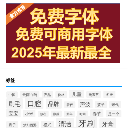
标签
儿童
云南白药
冬天
产品
价格
元宵节
中国
口腔
刷毛
品牌
声波
孩子
宋代
唐代
宝宝
春节
小米
是一个
数据
时间
放在
新年
牙刷
清洁
牙膏
模式
月子
梦幻西游