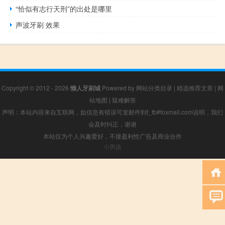
“恰似有志行天刑”的出处是哪里
声波牙刷 效果
Copyright © 2012 - 2026
懒人牙刷城
Powered by
网站分类目录
|
精选推荐文章
|
网
站地图
|
疑难解答
声明：本站内容来自互联网，如信息有错误可发邮件到f_fb#foxmail.com说明，我们
会及时纠正，谢谢
本站仅为个人兴趣爱好，不接盈利性广告及商业合作
小男孩