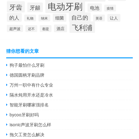
电动牙刷
牙齿
牙龈
电池
疫情
自己的
的人
细菌
让人
礼物
纳米
英语
飞利浦
酒店
超声波
还不
都是
猜你想看的文章
狗子最怕什么牙刷
德国圆柄牙刷品牌
万州一职中有什么专业
隔水炖用开水还是冷水
智能牙刷哪家强排名
bycoo牙刷好吗
isonic声波牙刷怎么样
拖欠工资怎么解决