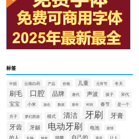
标签
儿童
云南白药
冬天
产品
价格
元宵节
中国
口腔
刷毛
品牌
声波
孩子
宋代
唐代
宝宝
春节
小米
是一个
数据
时间
放在
新年
牙刷
清洁
牙膏
模式
月子
梦幻西游
电动牙刷
牙齿
牙龈
电池
疫情
自己的
的人
细菌
让人
礼物
纳米
英语