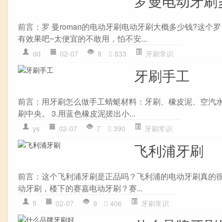
罗曼电动牙刷
前言：罗 曼roman的电动牙刷电动牙刷大概多少钱?这个
有效果吧~太便宜的不敢用，怕不安...
dd
02-07
8
833
牙刷常识
牙刷手工
前言：用牙刷怎么做手工蜻蜓材料：牙刷、橡皮泥、空汽水瓶
刷中央。 3.用蓝色橡皮泥搓出小...
ys
02-07
7
390
牙刷常识
飞利浦牙刷
前言：这个飞利浦牙刷是正品吗？飞利浦的电动牙刷真的
动牙刷，楼下的赛嘉电动牙刷？赛...
fl
02-07
9
406
牙刷常识