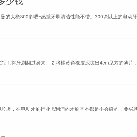
多少钱
罗 曼的大概300多吧~感觉牙刷清洁性能不错。300块以上的电动
 1.将牙刷翻过身来。 2.将橘黄色橡皮泥搓出4cm见方的薄片
很垃圾，在电动牙刷行业飞利浦的牙刷基本都是不会碰的，要买