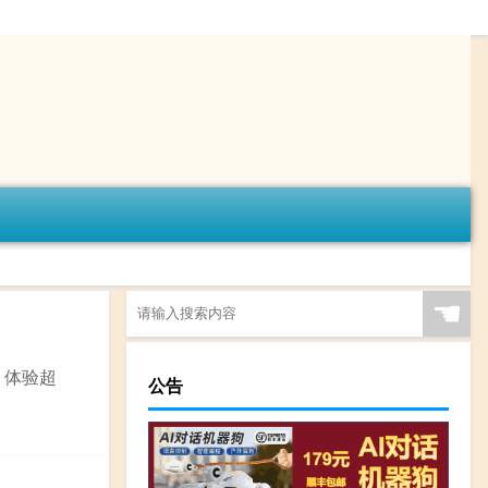
☚
，体验超
公告