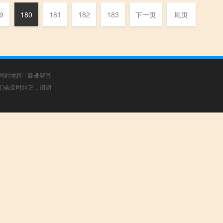
9
180
181
182
183
下一页
尾页
网站地图
|
疑难解答
，我们会及时纠正，谢谢