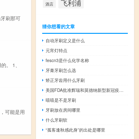
飞利浦
酒店
动牙刷那可
猜你想看的文章
自动牙刷定义是什么
元宵灯特点
fescn3是什么化学名称
的。 1、
牙膏牙刷怎么选
矫正牙齿用什么牙刷
美国FDA批准辉瑞和莫德纳新型新冠疫苗加强针
嘻嘻是不是牙刷
牙刷放在房间哪里
良，可能是用
什么牙刷软
“孤客逢秋感此身”的出处是哪里