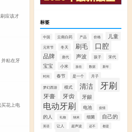
牙刷应该才
标签
儿童
云南白药
产品
价格
中国
口腔
刷毛
冬天
元宵节
品牌
声波
孩子
宋代
唐代
，并粘在牙
宝宝
小米
数据
放在
新年
春节
月子
是一个
时间
牙刷
清洁
模式
梦幻西游
牙膏
牙齿
牙龈
电动牙刷
就买花上电
电池
疫情
自己的
的人
细菌
礼物
纳米
让人
超声波
英语
还不
都是