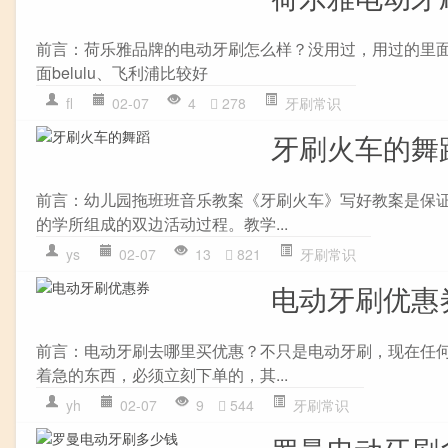
前言：荷乐雅品牌的电动牙刷怎么样？没用过，用过的里面b
面belulu、飞利浦比较好
fl
02-07
4
278
牙刷常识
牙刷火车的舞
前言：幼儿园拖班班音乐教案《牙刷火车》写好教案是保
的学所组成的双边活动过程。教学...
ys
02-07
13
821
牙刷常识
电动牙刷优惠
前言：电动牙刷去哪里买优惠？不只是电动牙刷，现在任
着急的东西，必须立刻下单的，其...
yh
02-07
9
544
牙刷常识