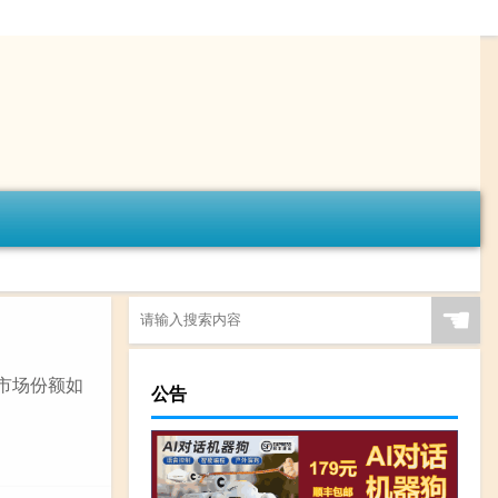
☚
市场份额如
公告