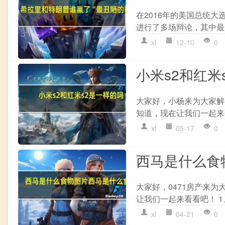
在2016年的美国总统大选中，
进行了多场辩论，其中最受
xl
12-10
0
小米s2和红米
大家好，小杨来为大家解
知道，现在让我们一起来看
xl
05-17
0
西马是什么食
大家好，0471房产来
让我们一起来看看吧！ 1
xl
04-21
0