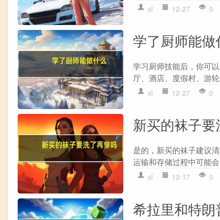
xl
12-27
0
学了厨师能做
学习厨师技能后，你可以从
厅、酒店、度假村、游轮、
xl
12-27
0
新买的袜子要
是的，新买的袜子建议清
运输和存储过程中可能会沾染
xl
12-17
0
希拉里和特朗