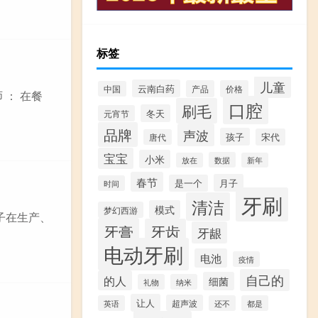
标签
儿童
云南白药
产品
价格
中国
 ： 在餐
口腔
刷毛
冬天
元宵节
品牌
声波
孩子
宋代
唐代
宝宝
小米
数据
放在
新年
春节
月子
是一个
时间
牙刷
清洁
模式
梦幻西游
子在生产、
牙膏
牙齿
牙龈
电动牙刷
电池
疫情
自己的
的人
细菌
礼物
纳米
让人
超声波
英语
还不
都是