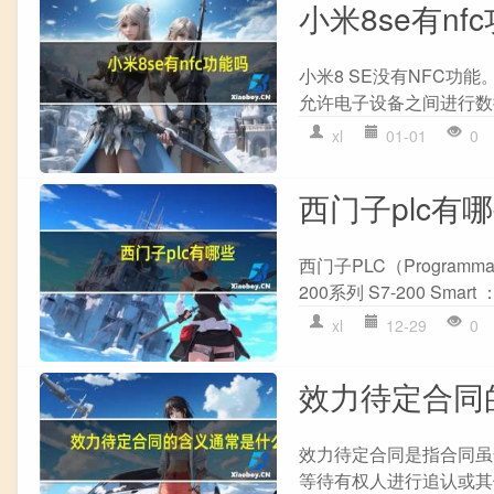
小米8se有nf
小米8 SE没有NFC功能。N
允许电子设备之间进行数据
xl
01-01
0
西门子plc有
西门子PLC（Programma
200系列 S7-200 Sm
xl
12-29
0
效力待定合同
效力待定合同是指合同虽
等待有权人进行追认或其