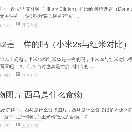
希拉里·克林顿（Hillary Clinton）和唐纳德·特朗普（Donald
关注的一场被称为“最丑陋的辩论”。...
409
牙刷常识
s2是一样的吗（小米2s与红米对比）
答以上问题，小米s2和红米s2是一样的吗，小米2s与红米对比
看吧！ 1、但在当时也算是性价比相当的...
984
文章列表
物图片 西马是什么食物
为大家讲解下。西马是什么食物图片，西马是什么食物很多人还不
、西非马是一种用白玉米粉做成的食物。 2...
180
文章列表